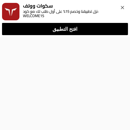
سكوات وولف
نزل تطبيقنا وخصم 15% على أول طلب لك مع كود: 
WELCOME15
افتح التطبيق