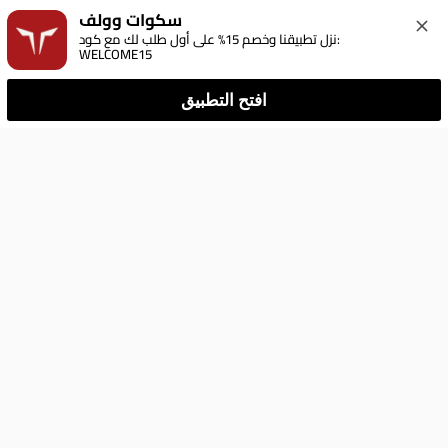
سكوات وولف
نزل تطبيقنا وخصم 15% على أول طلب لك مع كود: 
WELCOME15
افتح التطبيق