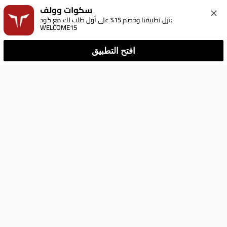
سكوات وولف
نزل تطبيقنا وخصم 15% على أول طلب لك مع كود: 
WELCOME15
افتح التطبيق