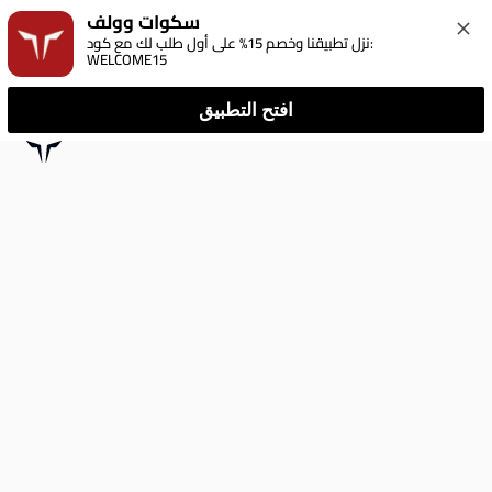
سكوات وولف
نزل تطبيقنا وخصم 15% على أول طلب لك مع كود: 
WELCOME15
افتح التطبيق