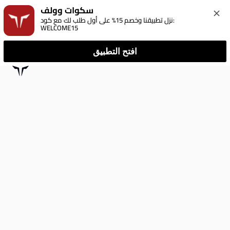
سكوات وولف
نزل تطبيقنا وخصم 15% على أول طلب لك مع كود: 
WELCOME15
افتح التطبيق