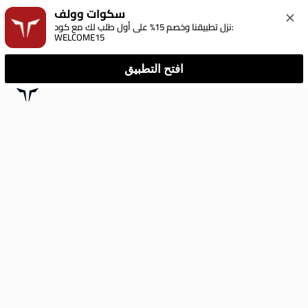
سكوات وولف
نزل تطبيقنا وخصم 15% على أول طلب لك مع كود: 
WELCOME15
افتح التطبيق