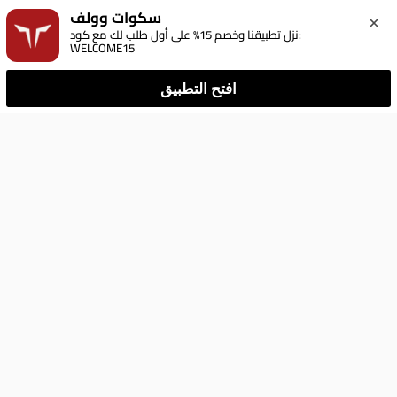
سكوات وولف
نزل تطبيقنا وخصم 15% على أول طلب لك مع كود: 
WELCOME15
افتح التطبيق