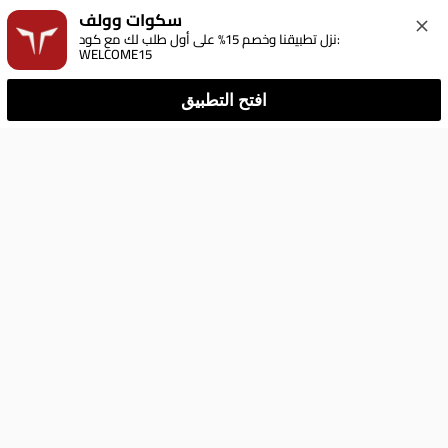
سكوات وولف
نزل تطبيقنا وخصم 15% على أول طلب لك مع كود: 
WELCOME15
افتح التطبيق