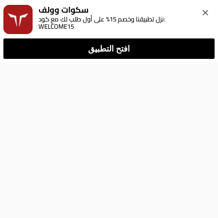
سكوات وولف
نزل تطبيقنا وخصم 15% على أول طلب لك مع كود: 
WELCOME15
افتح التطبيق