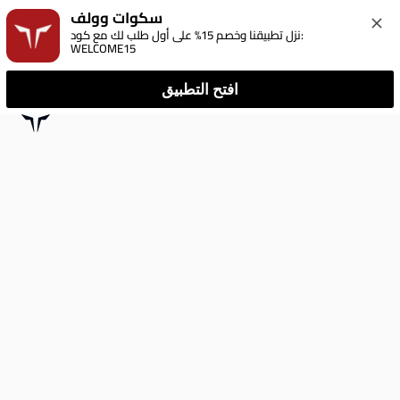
سكوات وولف
نزل تطبيقنا وخصم 15% على أول طلب لك مع كود: 
WELCOME15
افتح التطبيق