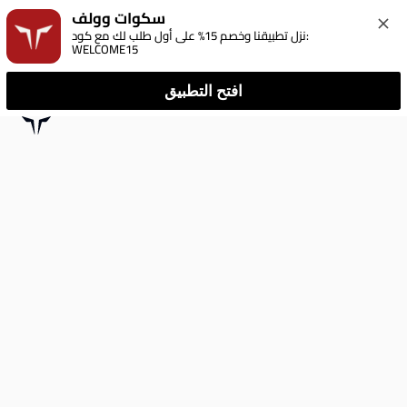
سكوات وولف
نزل تطبيقنا وخصم 15% على أول طلب لك مع كود: 
WELCOME15
افتح التطبيق