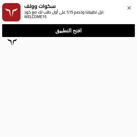
سكوات وولف
نزل تطبيقنا وخصم 15% على أول طلب لك مع كود: 
WELCOME15
افتح التطبيق