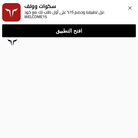
سكوات وولف
نزل تطبيقنا وخصم 15% على أول طلب لك مع كود: 
WELCOME15
افتح التطبيق