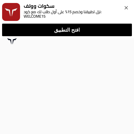
سكوات وولف
نزل تطبيقنا وخصم 15% على أول طلب لك مع كود: 
WELCOME15
افتح التطبيق