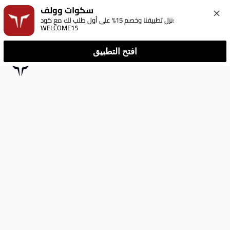
سكوات وولف
نزل تطبيقنا وخصم 15% على أول طلب لك مع كود: 
WELCOME15
افتح التطبيق