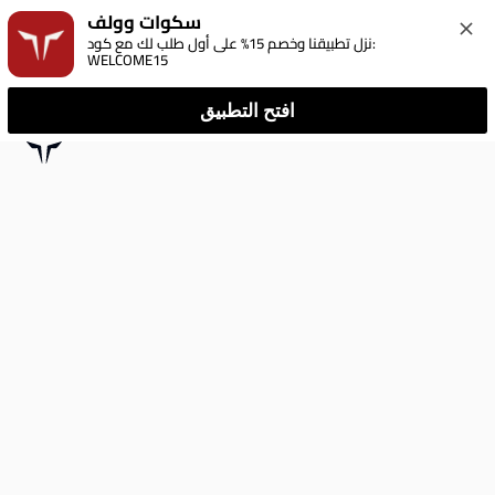
سكوات وولف
نزل تطبيقنا وخصم 15% على أول طلب لك مع كود: 
WELCOME15
افتح التطبيق