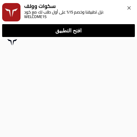
سكوات وولف
نزل تطبيقنا وخصم 15% على أول طلب لك مع كود: 
WELCOME15
افتح التطبيق