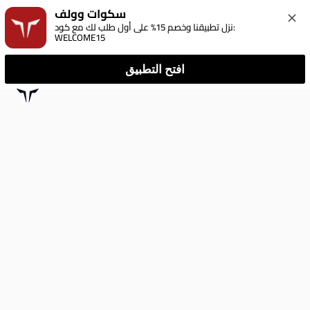
سكوات وولف
نزل تطبيقنا وخصم 15% على أول طلب لك مع كود: 
WELCOME15
افتح التطبيق