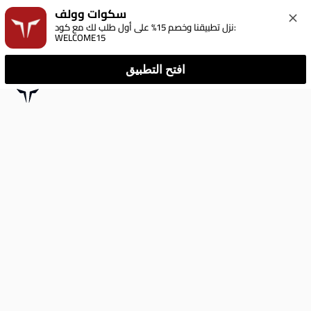
سكوات وولف
نزل تطبيقنا وخصم 15% على أول طلب لك مع كود: 
WELCOME15
افتح التطبيق