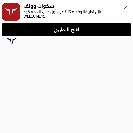
سكوات وولف
نزل تطبيقنا وخصم 15% على أول طلب لك مع كود: 
WELCOME15
افتح التطبيق