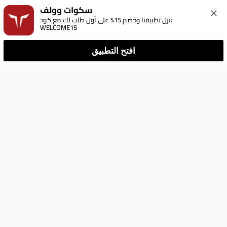
سكوات وولف
نزل تطبيقنا وخصم 15% على أول طلب لك مع كود: 
WELCOME15
افتح التطبيق