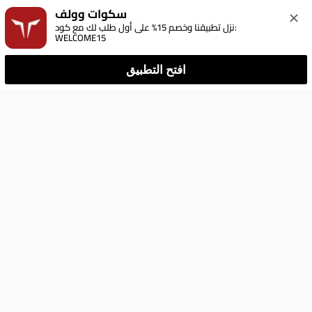
سكوات وولف
نزل تطبيقنا وخصم 15% على أول طلب لك مع كود: 
WELCOME15
افتح التطبيق