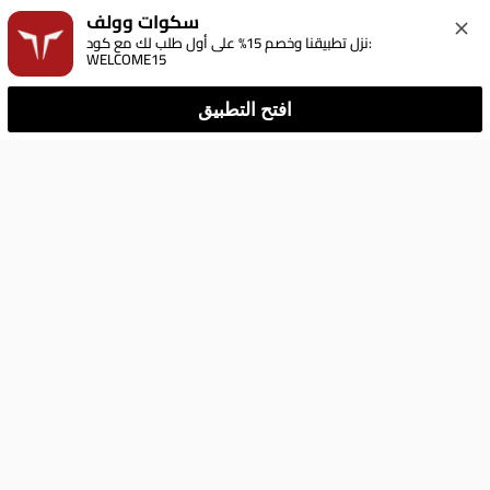
سكوات وولف
نزل تطبيقنا وخصم 15% على أول طلب لك مع كود: 
WELCOME15
افتح التطبيق