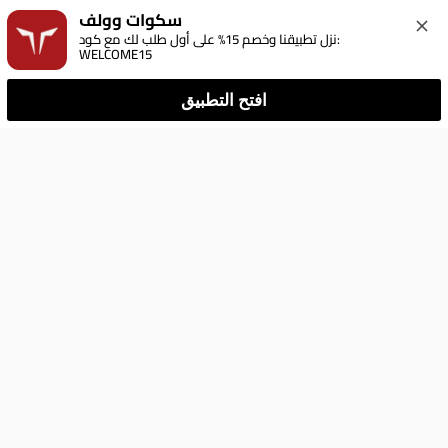
سكوات وولف
نزل تطبيقنا وخصم 15% على أول طلب لك مع كود: 
WELCOME15
افتح التطبيق