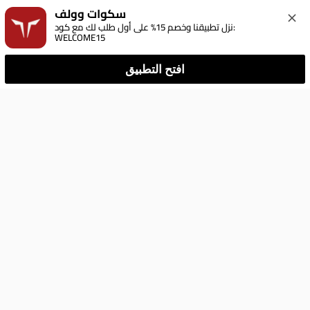
سكوات وولف
نزل تطبيقنا وخصم 15% على أول طلب لك مع كود: 
WELCOME15
افتح التطبيق