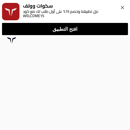
سكوات وولف
نزل تطبيقنا وخصم 15% على أول طلب لك مع كود: 
WELCOME15
افتح التطبيق