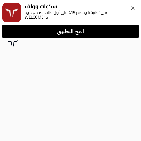
سكوات وولف
نزل تطبيقنا وخصم 15% على أول طلب لك مع كود: 
WELCOME15
افتح التطبيق