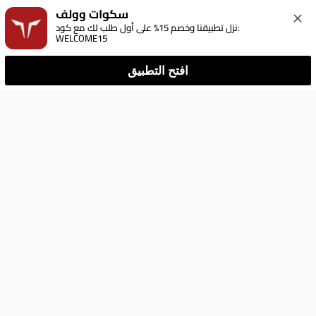
سكوات وولف
نزل تطبيقنا وخصم 15% على أول طلب لك مع كود: 
WELCOME15
افتح التطبيق