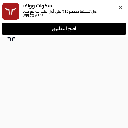
سكوات وولف
نزل تطبيقنا وخصم 15% على أول طلب لك مع كود: 
WELCOME15
افتح التطبيق