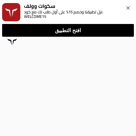
سكوات وولف
نزل تطبيقنا وخصم 15% على أول طلب لك مع كود: 
WELCOME15
افتح التطبيق