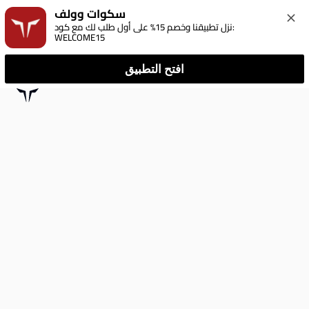
سكوات وولف
نزل تطبيقنا وخصم 15% على أول طلب لك مع كود: 
WELCOME15
افتح التطبيق