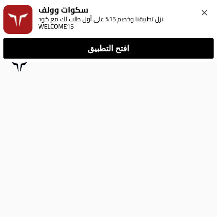
سكوات وولف
نزل تطبيقنا وخصم 15% على أول طلب لك مع كود: 
WELCOME15
افتح التطبيق