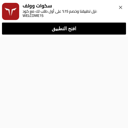
سكوات وولف
نزل تطبيقنا وخصم 15% على أول طلب لك مع كود: 
WELCOME15
افتح التطبيق