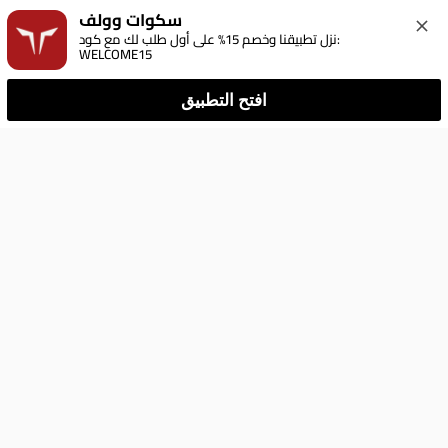
سكوات وولف
نزل تطبيقنا وخصم 15% على أول طلب لك مع كود: 
WELCOME15
افتح التطبيق