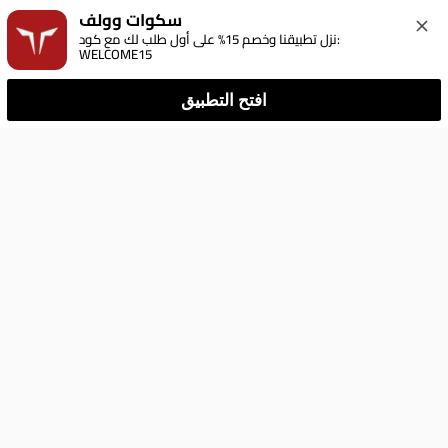
سكوات وولف
نزل تطبيقنا وخصم 15% على أول طلب لك مع كود: 
WELCOME15
افتح التطبيق