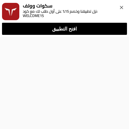
سكوات وولف
نزل تطبيقنا وخصم 15% على أول طلب لك مع كود: 
WELCOME15
افتح التطبيق