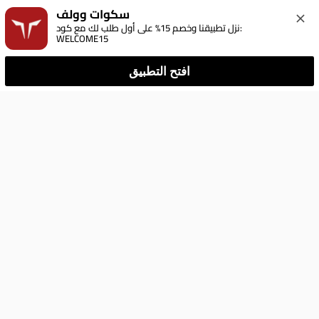
سكوات وولف
نزل تطبيقنا وخصم 15% على أول طلب لك مع كود: 
WELCOME15
افتح التطبيق