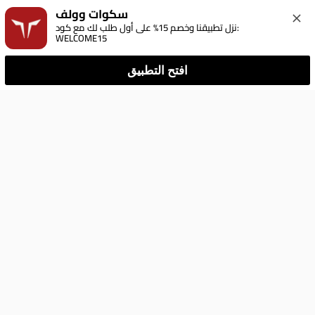
سكوات وولف
نزل تطبيقنا وخصم 15% على أول طلب لك مع كود: 
WELCOME15
افتح التطبيق