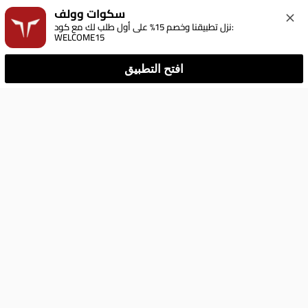
سكوات وولف
نزل تطبيقنا وخصم 15% على أول طلب لك مع كود: 
WELCOME15
افتح التطبيق