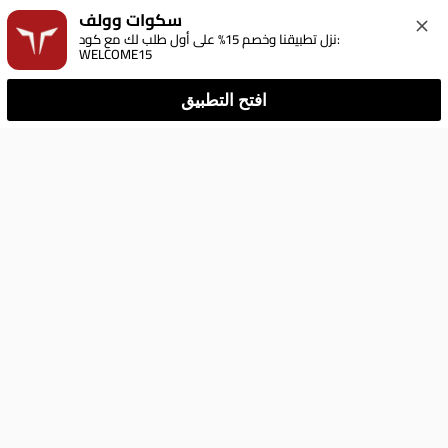
سكوات وولف
نزل تطبيقنا وخصم 15% على أول طلب لك مع كود: 
WELCOME15
افتح التطبيق