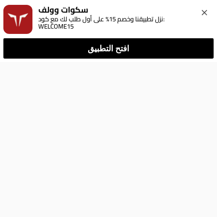
سكوات وولف
نزل تطبيقنا وخصم 15% على أول طلب لك مع كود: 
WELCOME15
افتح التطبيق