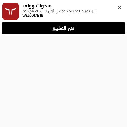
سكوات وولف
نزل تطبيقنا وخصم 15% على أول طلب لك مع كود: 
WELCOME15
افتح التطبيق