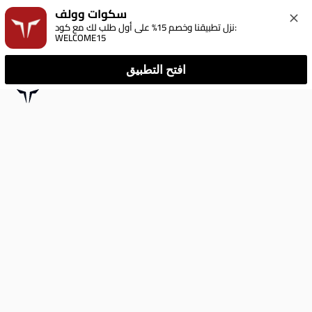
سكوات وولف
نزل تطبيقنا وخصم 15% على أول طلب لك مع كود: 
WELCOME15
افتح التطبيق