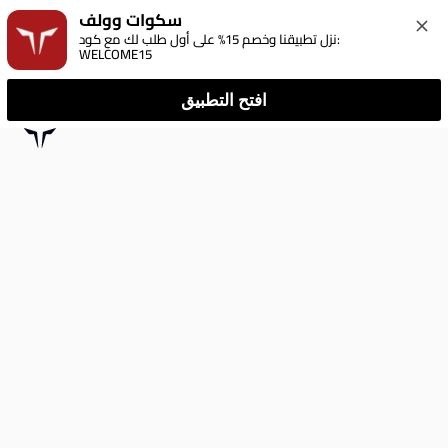
سكوات وولف
نزل تطبيقنا وخصم 15% على أول طلب لك مع كود: 
WELCOME15
افتح التطبيق