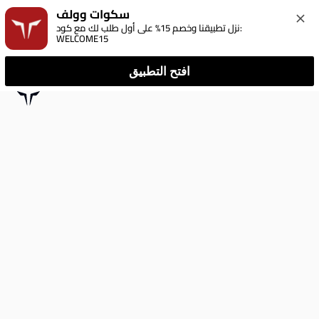
سكوات وولف
نزل تطبيقنا وخصم 15% على أول طلب لك مع كود: 
WELCOME15
افتح التطبيق