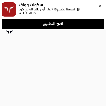
سكوات وولف
نزل تطبيقنا وخصم 15% على أول طلب لك مع كود: 
WELCOME15
افتح التطبيق