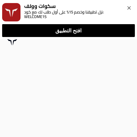
سكوات وولف
نزل تطبيقنا وخصم 15% على أول طلب لك مع كود: 
WELCOME15
افتح التطبيق