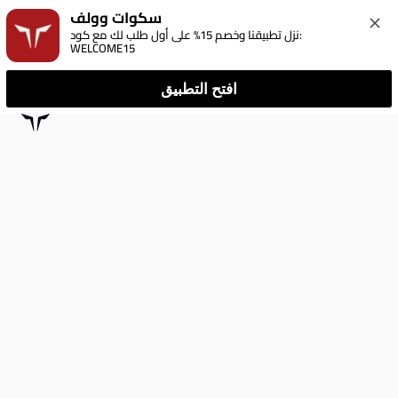
سكوات وولف
نزل تطبيقنا وخصم 15% على أول طلب لك مع كود: 
WELCOME15
افتح التطبيق