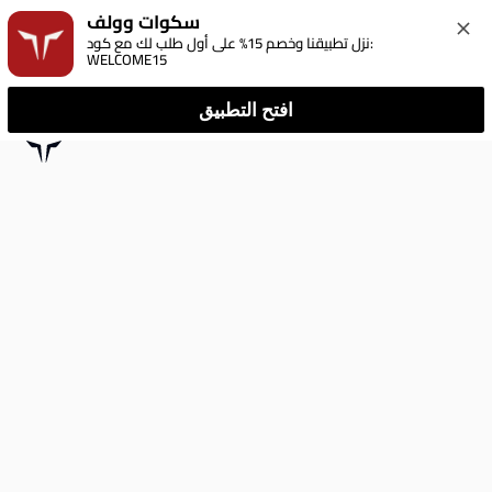
سكوات وولف
نزل تطبيقنا وخصم 15% على أول طلب لك مع كود: 
WELCOME15
افتح التطبيق