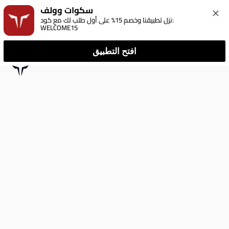
سكوات وولف
نزل تطبيقنا وخصم 15% على أول طلب لك مع كود: 
WELCOME15
افتح التطبيق